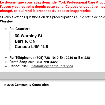
Accédez
Le dossier que vous avez demandé (York Professional Care & Educ
au
l'accès y est restreint depuis cette zone. Ce dossier peut être inc
contenu
changé, ce qui rend la présence du dossier inappropriée.
principal
Si vous avez des questions ou des préoccupations sur le statut de ce d
Worsley
Par
Courrier
:
60 Worsley St
Barrie, ON
Canada L4M 1L6
Par
Téléphone
: (705) 728-1010 Ext 2280 or Ext 2281
Par
télécopieur
: 705-728-4322
Par
courriel
:
infobarrie@barrielibrary.ca
© 2026 Community Connection