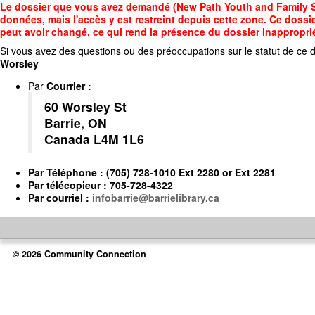
Accédez
Le dossier que vous avez demandé (New Path Youth and Family Ser
au
données, mais l'accès y est restreint depuis cette zone. Ce dossie
contenu
peut avoir changé, ce qui rend la présence du dossier inappropri
principal
Si vous avez des questions ou des préoccupations sur le statut de ce d
Worsley
Par
Courrier
:
60 Worsley St
Barrie, ON
Canada L4M 1L6
Par
Téléphone
: (705) 728-1010 Ext 2280 or Ext 2281
Par
télécopieur
: 705-728-4322
Par
courriel
:
infobarrie@barrielibrary.ca
© 2026 Community Connection