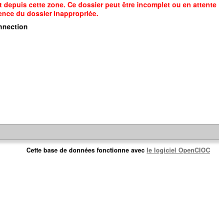
 depuis cette zone. Ce dossier peut être incomplet ou en attente
sence du dossier inappropriée.
nection
Cette base de données fonctionne avec
le logiciel OpenCIOC