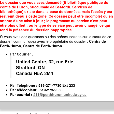
Accédez
Le dossier que vous avez demandé (Bibliothèque publique du
au
comté de Huron, Succursale de Seaforth, Services de
contenu
bibliothèque) existe dans la base de données, mais l'accès y est
principal
restreint depuis cette zone. Ce dossier peut être incomplet ou en
attente d'une mise à jour ; le programme ou service n'est peut
être plus offert ; ou le type de service peut avoir changé, ce qui
rend la présence du dossier inappropriée.
Si vous avez des questions ou des préoccupations sur le statut de ce
dossier, communiquez avec le propriétaire du dossier :
Centraide
Perth-Huron, Centraide Perth-Huron
Par
Courrier
:
United Centre, 32, rue Erie
Stratford, ON
Canada N5A 2M4
Par
Téléphone
: 519-271-7730 Ext 233
Par
télécopieur
: 519-273-9350
Par
courriel
:
211@perthhuron.unitedway.ca