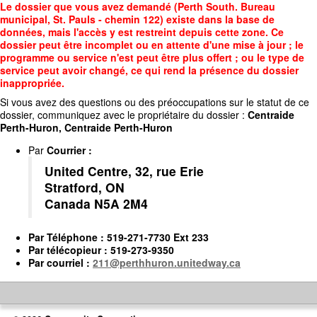
Accédez
Le dossier que vous avez demandé (Perth South. Bureau
au
municipal, St. Pauls - chemin 122) existe dans la base de
contenu
données, mais l'accès y est restreint depuis cette zone. Ce
principal
dossier peut être incomplet ou en attente d'une mise à jour ; le
programme ou service n'est peut être plus offert ; ou le type de
service peut avoir changé, ce qui rend la présence du dossier
inappropriée.
Si vous avez des questions ou des préoccupations sur le statut de ce
dossier, communiquez avec le propriétaire du dossier :
Centraide
Perth-Huron, Centraide Perth-Huron
Par
Courrier
:
United Centre, 32, rue Erie
Stratford, ON
Canada N5A 2M4
Par
Téléphone
: 519-271-7730 Ext 233
Par
télécopieur
: 519-273-9350
Par
courriel
:
211@perthhuron.unitedway.ca