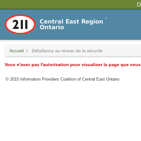
Accédez
D
au
contenu
principal
Accueil
Défaillance au niveau de la sécurité
Vous n'avez pas l'autorisation pour visualiser la page que vo
© 2015 Information Providers Coalition of Central East Ontario