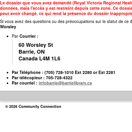
Accédez
Le dossier que vous avez demandé (Royal Victoria Regional Health
au
données, mais l'accès y est restreint depuis cette zone. Ce dossie
contenu
peut avoir changé, ce qui rend la présence du dossier inappropri
principal
Si vous avez des questions ou des préoccupations sur le statut de ce d
Worsley
Par
Courrier
:
60 Worsley St
Barrie, ON
Canada L4M 1L6
Par
Téléphone
: (705) 728-1010 Ext 2280 or Ext 2281
Par
télécopieur
: 705-728-4322
Par
courriel
:
infobarrie@barrielibrary.ca
© 2026 Community Connection