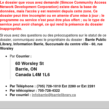
Accédez
Le dossier que vous avez demandé (Simcoe Community Access
au
Network Development Corporation) existe dans la base de
contenu
données, mais l'accès y est restreint depuis cette zone. Ce
principal
dossier peut être incomplet ou en attente d'une mise à jour ; le
programme ou service n'est peut être plus offert ; ou le type de
service peut avoir changé, ce qui rend la présence du dossier
inappropriée.
Si vous avez des questions ou des préoccupations sur le statut de ce
dossier, communiquez avec le propriétaire du dossier :
Barrie Public
Library, Information Barrie, Succursale du centre ville - 60, rue
Worsley
Par
Courrier
:
60 Worsley St
Barrie, ON
Canada L4M 1L6
Par
Téléphone
: (705) 728-1010 Ext 2280 or Ext 2281
Par
télécopieur
: 705-728-4322
Par
courriel
:
infobarrie@barrielibrary.ca