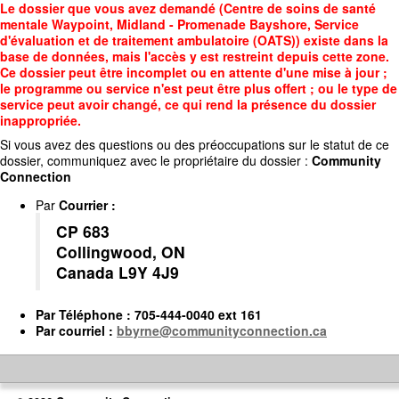
Accédez
Le dossier que vous avez demandé (Centre de soins de santé
au
mentale Waypoint, Midland - Promenade Bayshore, Service
contenu
d'évaluation et de traitement ambulatoire (OATS)) existe dans la
principal
base de données, mais l'accès y est restreint depuis cette zone.
Ce dossier peut être incomplet ou en attente d'une mise à jour ;
le programme ou service n'est peut être plus offert ; ou le type de
service peut avoir changé, ce qui rend la présence du dossier
inappropriée.
Si vous avez des questions ou des préoccupations sur le statut de ce
dossier, communiquez avec le propriétaire du dossier :
Community
Connection
Par
Courrier
:
CP 683
Collingwood, ON
Canada L9Y 4J9
Par
Téléphone
: 705-444-0040 ext 161
Par
courriel
:
bbyrne@communityconnection.ca