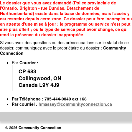
Accédez
Le dossier que vous avez demandé (Police provinciale de
au
l'Ontario, Brighton - rue Dundas, Détachement de
contenu
Northumberland) existe dans la base de données, mais l'accès y
principal
est restreint depuis cette zone. Ce dossier peut être incomplet ou
en attente d'une mise à jour ; le programme ou service n'est peut
être plus offert ; ou le type de service peut avoir changé, ce qui
rend la présence du dossier inappropriée.
Si vous avez des questions ou des préoccupations sur le statut de ce
dossier, communiquez avec le propriétaire du dossier :
Community
Connection
Par
Courrier
:
CP 683
Collingwood, ON
Canada L9Y 4J9
Par
Téléphone
: 705-444-0040 ext 168
Par
courriel
:
hmassey@communityconnection.ca
© 2026 Community Connection